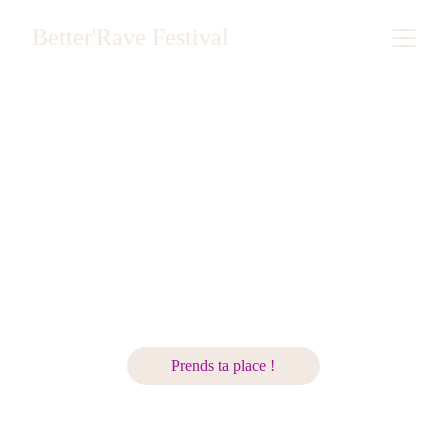
Better'Rave Festival
28+29
AOÛT 2026
Prends ta place !